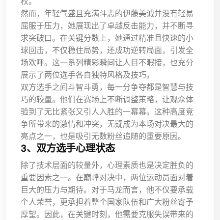
权。
然而，年轻气盛且充满斗志的伊藤美诚并没有轻易
屈服于压力，她展现出了卓越反击能力，并不断寻
求突破口。在关键分数上，她通过精准且快速的小
球回击，不仅稳住局势，还成功逆转局面，引发全
场欢呼。这一系列精彩瞬间让人目不暇接，也充分
展示了两位选手各自独特风格及技巧。
双方选手之间斗智斗勇，每一分争夺都是智慧与技
巧的较量。他们在赛场上不断调整策略，让观众体
验到了无比紧张又引人入胜的一幕幕。这种高度竞
争所带来的激情和冲突，无疑成为本场对决最大的
亮点之一，也是吸引无数粉丝追随的重要原因。
3、双方选手心理状态
除了技术层面的较量外，心理素质也是决定胜负的
重要因素之一。在巅峰对决中，两位运动员面对着
巨大的压力与期待。对于马龙而言，他不仅要承载
个人荣誉，更承担着整个国家队伍和广大粉丝寄予
厚望。因此，在关键时刻，他需要克服失误带来的