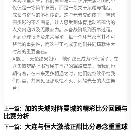
纵观整篇文章，我们看到马龙与伊藤美诚之间的不
仅仅是一场简单竞赛，而是一段关于荣耀与挑战、
成长与奋斗的不朽传奇。这些元素交织成了一幅绚
丽多彩的不凡画卷，让人感受到体育运动所蕴含的
人文内涵以及无限魅力。从备战阶段到赛事过程，
再到心理博弈及未来展望，每一个环节都有其不可
替代的重要性，而这些正构成了他们共同铸就伟大
时刻的重要基石。
A最后，无论结果如何，他们都已成为时代骄子，在
这条追梦路上书写属于自己的辉煌篇章。而我们也
期待着，在未来更多相遇之时，他们能继续带给我
们惊喜，共同见证那永恒不灭、闪耀光芒的人生舞
台！
加的夫城对阵曼城的精彩比分回顾与
上一篇：
比赛分析
大连与恒大激战正酣比分悬念重重球
下一篇：