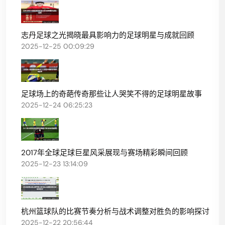
志丹足球之光揭晓最具影响力的足球明星与成就回顾
2025-12-25 00:09:29
足球场上的奇葩传奇那些让人哭笑不得的足球明星故事
2025-12-24 06:25:23
2017年全球足球巨星风采展现与赛场精彩瞬间回顾
2025-12-23 13:14:09
杭州篮球队的比赛节奏分析与战术调整对胜负的影响探讨
2025-12-22 20:56:44