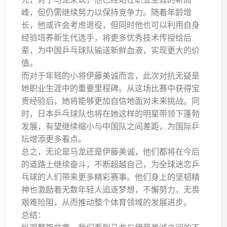
峰，但仍需继续努力以保持竞争力。随着年龄增
长，他或许会考虑退役，但同时他也可以利用自身
经验培养新生代选手，将更多优秀技术传授给后
辈，为中国乒乓球队输送新鲜血液，实现更大的价
值。
而对于年轻的小将伊藤美诚而言，此次对抗无疑是
她职业生涯中的重要里程碑。从这场比赛中获得宝
贵经验后，她将能够更加自信地面对未来挑战。同
时，日本乒乓球队也将在她这样的明星带领下蓬勃
发展，有望继续缩小与中国队之间差距，为国际乒
坛增添更多看点。
总之，无论是马龙还是伊藤美诚，他们都将在今后
的道路上继续奋斗，不断超越自己，为全球迷恋乒
乓球的人们带来更多精彩赛事。他们身上的坚韧精
神也激励着无数年轻人追逐梦想，不懈努力，无畏
艰难险阻，从而推动整个体育领域的发展进步。
总结：