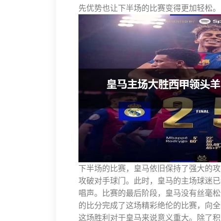
先优势也让下半场的比赛变得更加轻松。
下半场的比赛，皇马依旧保持了强大的攻
攻破对手球门。此时，皇马的主场球迷已
唱声。比赛的最后阶段，皇马没有丝毫松
的比分完成了这场精彩绝伦的比赛，向全
这场胜利对于皇马来说意义重大。除了积