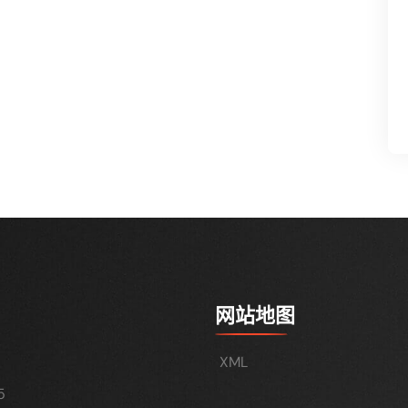
网站地图
XML
5