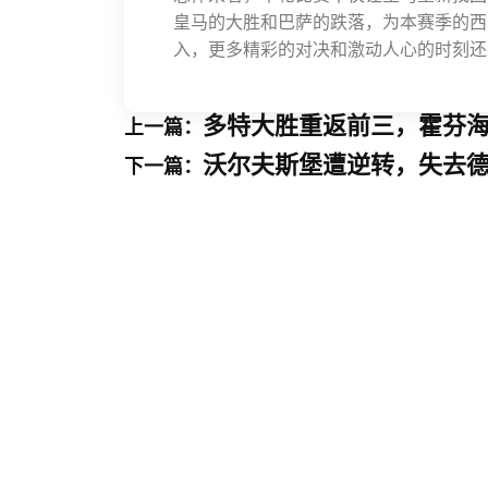
皇马的大胜和巴萨的跌落，为本赛季的西
入，更多精彩的对决和激动人心的时刻还
多特大胜重返前三，霍芬
上一篇：
沃尔夫斯堡遭逆转，失去
下一篇：