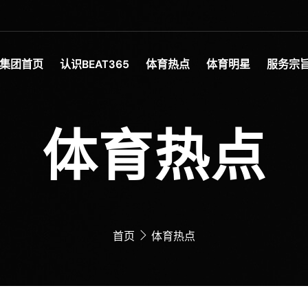
集团首页
认识BEAT365
体育热点
体育明星
服务宗
体育热点
首页
体育热点