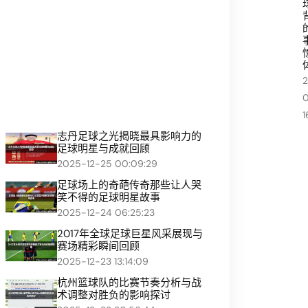
0
1
志丹足球之光揭晓最具影响力的
足球明星与成就回顾
2025-12-25 00:09:29
足球场上的奇葩传奇那些让人哭
笑不得的足球明星故事
2025-12-24 06:25:23
2017年全球足球巨星风采展现与
赛场精彩瞬间回顾
2025-12-23 13:14:09
杭州篮球队的比赛节奏分析与战
术调整对胜负的影响探讨