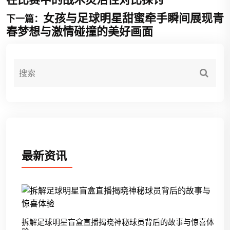
女孩与足球明星甜蜜牵手瞬间展现青
下一篇：
春梦想与激情碰撞的美好画面
最新资讯
拆解足球明星盲盒直播揭晓神秘球员背后的故事与惊喜体