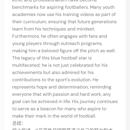
benchmarks for aspiring footballers. Many youth
academies now use his training videos as part of
their curriculum, ensuring that future generations
learn from his techniques and mindset.
Furthermore, he often engages with fans and
young players through outreach programs,
making him a beloved figure off the pitch as well.
The legacy of this blue football star is
multifaceted; he is not just celebrated for his
achievements but also admired for his
contributions to the sport's evolution. He
represents hope and determination, reminding
everyone that with passion and hard work, any
goal can be achieved in life. His journey continues
to serve as a beacon for many who aspire to
make their mark in the world of football.
总结：