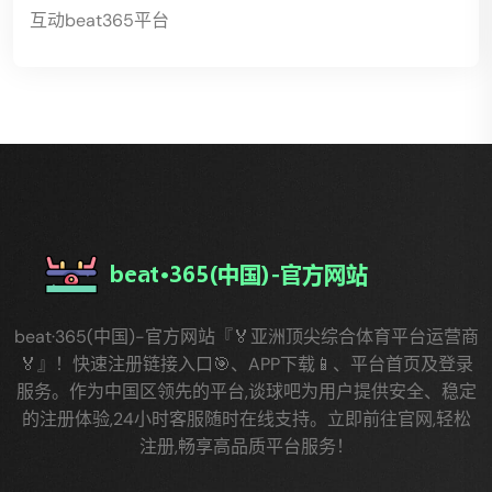
互动beat365平台
beat·365(中国)-官方网站『🏅亚洲顶尖综合体育平台运营商
🏅』！快速注册链接入口🎯、APP下载📱、平台首页及登录
服务。作为中国区领先的平台,谈球吧为用户提供安全、稳定
的注册体验,24小时客服随时在线支持。立即前往官网,轻松
注册,畅享高品质平台服务！