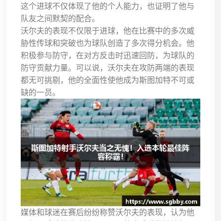
这个进球不仅体现了他的个人能力，也证明了他与
队友之间默契的配合。
沃尔夫的表现不仅限于进球，他在比赛中的多次威
胁性传球和突破也为球队创造了多次得分机会。他
积极参与防守，在对方反击时迅速回防，为球队的
防守贡献力量。可以说，沃尔夫在攻防两端的表现
都无可挑剔，他的全面性使他成为斯图加特不可或
缺的一员。
媒体和球迷在赛后纷纷称赞沃尔夫的表现，认为他