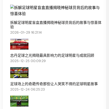
拆解足球明星盲盒直播揭晓神秘球员背后的故事与惊喜体
验
2026-01-29 16:21:14
志丹足球之光揭晓最具影响力的足球明星与成就回顾
2025-12-25 00:09:29
足球场上的奇葩传奇那些让人哭笑不得的足球明星故事
2025-12-24 06:25:23