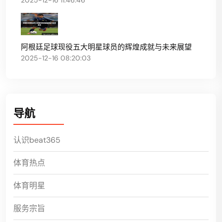
2025-12-16 11:46:46
阿根廷足球现役五大明星球员的辉煌成就与未来展望
2025-12-16 08:20:03
导航
认识beat365
体育热点
体育明星
服务宗旨