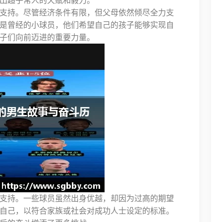
出超乎常人的天赋和毅力。
支持。尽管经济条件有限，但父母依然倾尽全力支
是曾经的小球员，他们希望自己的孩子能够实现自
子们向前迈进的重要力量。
支持。一些球员虽然出身优越，却因为过高的期望
自己，以符合家族或社会对成功人士设定的标准。