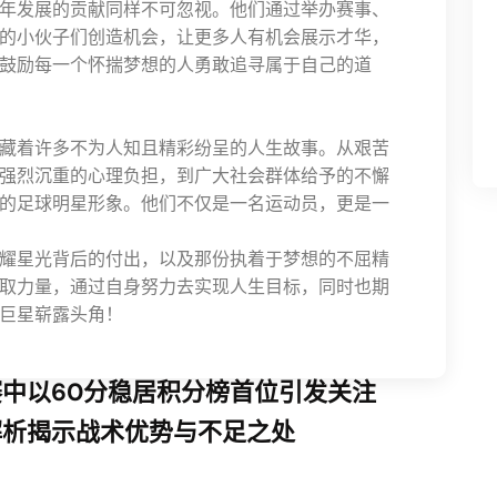
年发展的贡献同样不可忽视。他们通过举办赛事、
的小伙子们创造机会，让更多人有机会展示才华，
鼓励每一个怀揣梦想的人勇敢追寻属于自己的道
藏着许多不为人知且精彩纷呈的人生故事。从艰苦
强烈沉重的心理负担，到广大社会群体给予的不懈
的足球明星形象。他们不仅是一名运动员，更是一
耀星光背后的付出，以及那份执着于梦想的不屈精
取力量，通过自身努力去实现人生目标，同时也期
巨星崭露头角！
中以60分稳居积分榜首位引发关注
解析揭示战术优势与不足之处