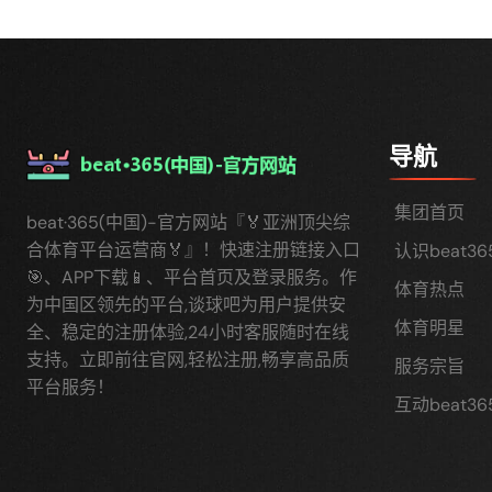
导航
集团首页
beat·365(中国)-官方网站『🏅亚洲顶尖综
合体育平台运营商🏅』！快速注册链接入口
认识beat36
🎯、APP下载📱、平台首页及登录服务。作
体育热点
为中国区领先的平台,谈球吧为用户提供安
体育明星
全、稳定的注册体验,24小时客服随时在线
支持。立即前往官网,轻松注册,畅享高品质
服务宗旨
平台服务！
互动beat3