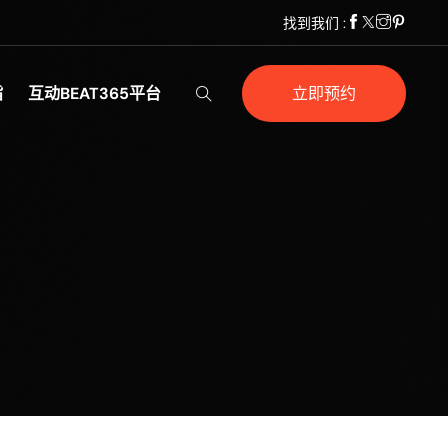
找到我们 :
旨
互动BEAT365平台
立即预约