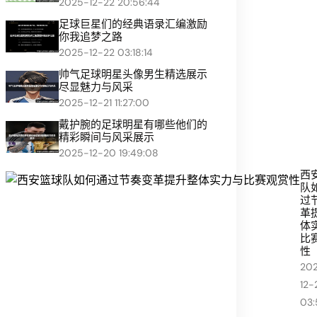
2025-12-22 20:56:44
足球巨星们的经典语录汇编激励
你我追梦之路
2025-12-22 03:18:14
帅气足球明星头像男生精选展示
尽显魅力与风采
2025-12-21 11:27:00
戴护腕的足球明星有哪些他们的
精彩瞬间与风采展示
2025-12-20 19:49:08
西
队
过
革
体
比
性
20
12-
03: