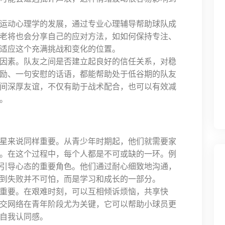
运动心理学的发展，通过专业心理辅导帮助球队成
老将也会分享自己的应对方法，如如何保持专注、
适应这个充满挑战和变化的位置。
因素。队友之间是否建立起良好的信任关系，对稳
励、一句安慰的话语，都能帮助处于低谷期的队友
间深厚友谊，不仅有助于战术配合，也可以有效减
。
星来说同样重要。从青少年时期起，他们就需要家
。在这个过程中，每个人都是不可或缺的一环。例
引导心态的重要角色。他们通过耐心细致地沟通，
到失败并不可怕，而是学习和成长的一部分。
重要。在艰难时刻，可以互相倾诉烦恼，共享快
交网络在青年阶段尤为关键，它可以帮助小球员更
自我认同感。