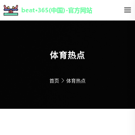
体育热点
首页
体育热点