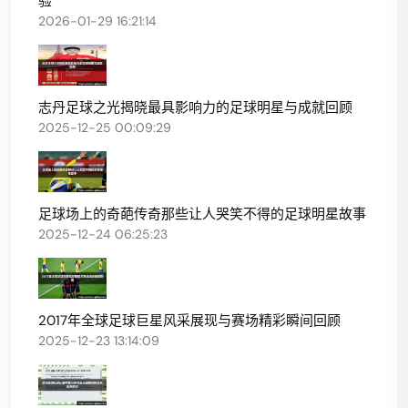
验
2026-01-29 16:21:14
志丹足球之光揭晓最具影响力的足球明星与成就回顾
2025-12-25 00:09:29
足球场上的奇葩传奇那些让人哭笑不得的足球明星故事
2025-12-24 06:25:23
2017年全球足球巨星风采展现与赛场精彩瞬间回顾
2025-12-23 13:14:09