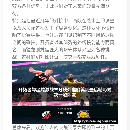
双方各具优势，让球迷们对于未来的较量充满期
待。
特别是在最近几年的对抗中，两队在战术上的调整
以及人员配置都发生了显著变化。这种变化不仅影
响了比赛结果，也让球迷们见识到了不同风格球队
之间的碰撞。开拓者以其优秀的外线投射能力而闻
名，而猛龙则凭借强大的防守体系来应对各种挑
战，这种鲜明对比让每一次交手都充满戏剧性。
总体来看，双方过去的交战记录为即将到来的比赛