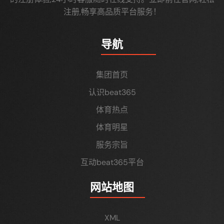
注册,畅享高品质平台服务！
导航
集团首页
认识beat365
体育热点
体育明星
服务宗旨
互动beat365平台
网站地图
XML