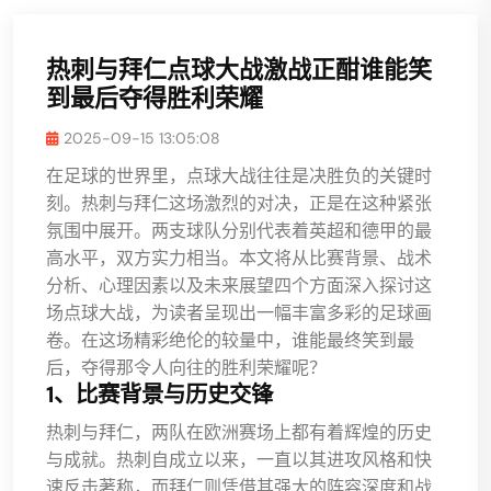
热刺与拜仁点球大战激战正酣谁能笑
到最后夺得胜利荣耀
2025-09-15 13:05:08
在足球的世界里，点球大战往往是决胜负的关键时
刻。热刺与拜仁这场激烈的对决，正是在这种紧张
氛围中展开。两支球队分别代表着英超和德甲的最
高水平，双方实力相当。本文将从比赛背景、战术
分析、心理因素以及未来展望四个方面深入探讨这
场点球大战，为读者呈现出一幅丰富多彩的足球画
卷。在这场精彩绝伦的较量中，谁能最终笑到最
后，夺得那令人向往的胜利荣耀呢？
1、比赛背景与历史交锋
热刺与拜仁，两队在欧洲赛场上都有着辉煌的历史
与成就。热刺自成立以来，一直以其进攻风格和快
速反击著称，而拜仁则凭借其强大的阵容深度和战