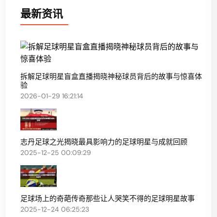
最新资讯
拆解足球明星盲盒直播揭晓神秘球员背后的故事与惊喜体
验
2026-01-29 16:21:14
志丹足球之光揭晓最具影响力的足球明星与成就回顾
2025-12-25 00:09:29
足球场上的奇葩传奇那些让人哭笑不得的足球明星故事
2025-12-24 06:25:23