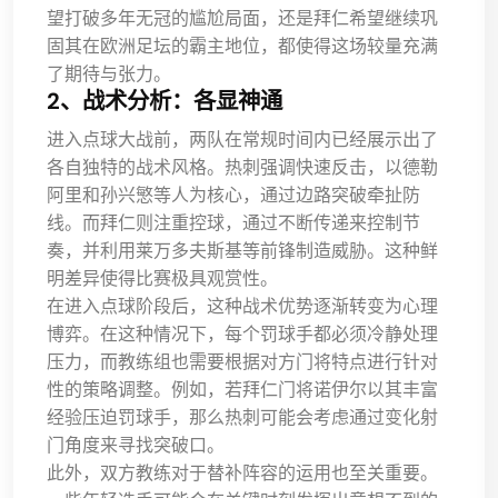
望打破多年无冠的尴尬局面，还是拜仁希望继续巩
固其在欧洲足坛的霸主地位，都使得这场较量充满
了期待与张力。
2、战术分析：各显神通
进入点球大战前，两队在常规时间内已经展示出了
各自独特的战术风格。热刺强调快速反击，以德勒
阿里和孙兴慜等人为核心，通过边路突破牵扯防
线。而拜仁则注重控球，通过不断传递来控制节
奏，并利用莱万多夫斯基等前锋制造威胁。这种鲜
明差异使得比赛极具观赏性。
在进入点球阶段后，这种战术优势逐渐转变为心理
博弈。在这种情况下，每个罚球手都必须冷静处理
压力，而教练组也需要根据对方门将特点进行针对
性的策略调整。例如，若拜仁门将诺伊尔以其丰富
经验压迫罚球手，那么热刺可能会考虑通过变化射
门角度来寻找突破口。
此外，双方教练对于替补阵容的运用也至关重要。