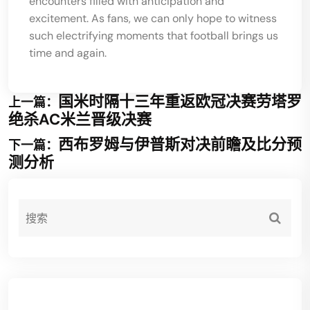
encounters filled with anticipation and
excitement. As fans, we can only hope to witness
such electrifying moments that football brings us
time and again.
国米时隔十三年重返欧冠决赛劳塔罗
上一篇：
绝杀AC米兰晋级决赛
西布罗姆与伊普斯对决前瞻及比分预
下一篇：
测分析