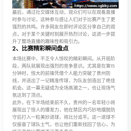
最后，通过社交媒体互动，观众们可以在观看直播
时参与讨论，这种参与感让人们对于比赛产生了更
强烈的共鸣。许多网友在即时评论区分享自己的观
点，对于某个关键时刻展开热烈讨论，这进一步提
升了整场直播的趣味性和吸引力。
2、比赛精彩瞬间盘点
本场比赛中，不乏令人惊叹的精彩瞬间。从开局阶
段，两队就展现出强烈的竞争意识。尤其是在第15
分钟时，恒大的前锋凭借个人能力突破了贵州防
线，并送出了一记精准传球，为队友创造出了绝佳
机会。这一幕无疑成为全场高潮之一，也让现场气
氛达到了顶点。
此外，在下半场结束前不久，贵州的一名年轻小将
展现出了惊人的爆发力，他在禁区内巧妙地摆脱防
守后打入一粒美妙进球，将比分追平。这一进球不
仅振奋了球队士气，也让他们重新找回了信心，为