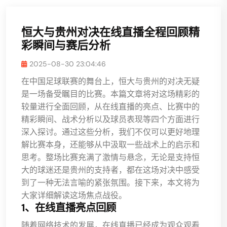
恒大与贵州对决在线直播全程回顾精
彩瞬间与赛后分析
2025-08-30 23:04:46
在中国足球联赛的舞台上，恒大与贵州的对决无疑
是一场备受瞩目的比赛。本篇文章将对这场精彩的
较量进行全面回顾，从在线直播的亮点、比赛中的
精彩瞬间、战术分析以及球员表现等四个方面进行
深入探讨。通过这些分析，我们不仅可以更好地理
解比赛本身，还能够从中汲取一些战术上的启示和
思考。整场比赛充满了激情与悬念，无论是支持恒
大的球迷还是贵州的支持者，都在这场对决中感受
到了一种无法言喻的紧张氛围。接下来，本文将为
大家详细解读这场焦点战役。
1、在线直播亮点回顾
随着网络技术的发展，在线直播已经成为观众观看