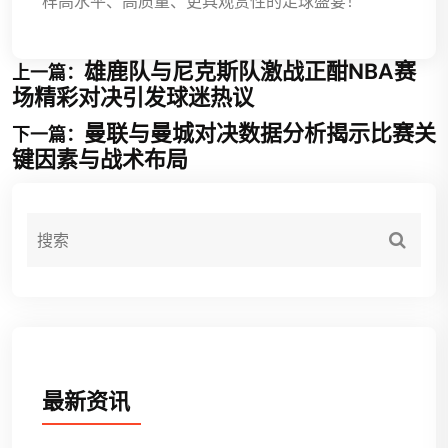
样高水平、高质量、更具观赏性的足球盛宴！
雄鹿队与尼克斯队激战正酣NBA赛
上一篇：
场精彩对决引发球迷热议
曼联与曼城对决数据分析揭示比赛关
下一篇：
键因素与战术布局
最新资讯