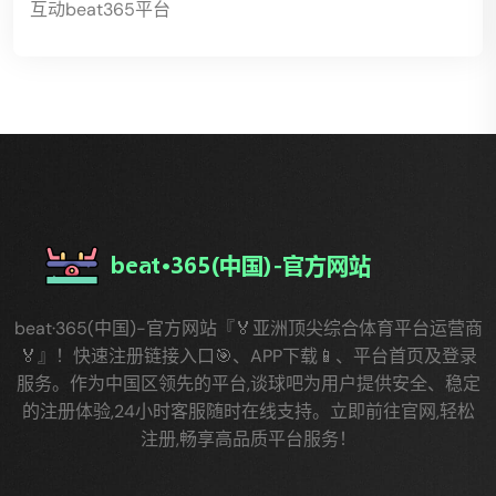
互动beat365平台
beat·365(中国)-官方网站『🏅亚洲顶尖综合体育平台运营商
🏅』！快速注册链接入口🎯、APP下载📱、平台首页及登录
服务。作为中国区领先的平台,谈球吧为用户提供安全、稳定
的注册体验,24小时客服随时在线支持。立即前往官网,轻松
注册,畅享高品质平台服务！