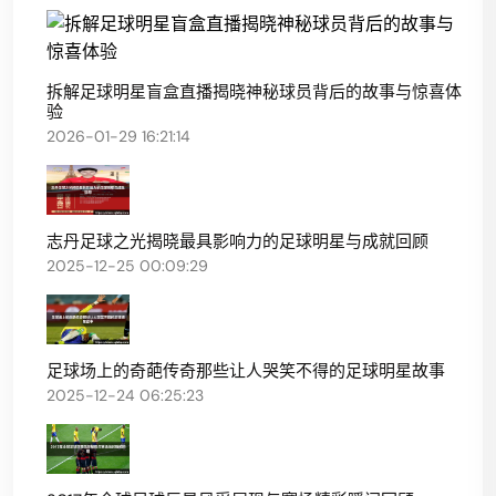
拆解足球明星盲盒直播揭晓神秘球员背后的故事与惊喜体
验
2026-01-29 16:21:14
志丹足球之光揭晓最具影响力的足球明星与成就回顾
2025-12-25 00:09:29
足球场上的奇葩传奇那些让人哭笑不得的足球明星故事
2025-12-24 06:25:23