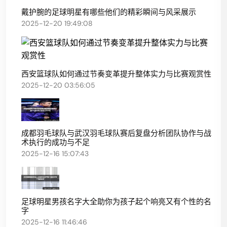
戴护腕的足球明星有哪些他们的精彩瞬间与风采展示
2025-12-20 19:49:08
西安篮球队如何通过节奏变革提升整体实力与比赛观赏性
2025-12-20 03:56:05
成都羽毛球队与武汉羽毛球队赛后复盘分析团队协作与战
术执行的成功与不足
2025-12-16 15:07:43
足球明星男孩名字大全助你为孩子起个响亮又有个性的名
字
2025-12-16 11:46:46