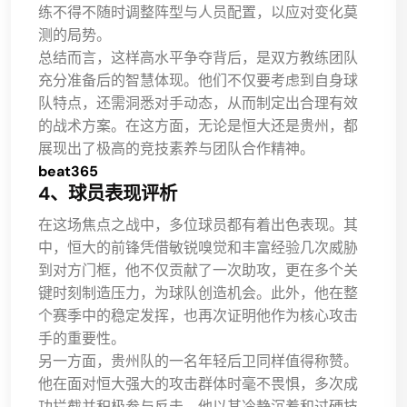
练不得不随时调整阵型与人员配置，以应对变化莫
测的局势。
总结而言，这样高水平争夺背后，是双方教练团队
充分准备后的智慧体现。他们不仅要考虑到自身球
队特点，还需洞悉对手动态，从而制定出合理有效
的战术方案。在这方面，无论是恒大还是贵州，都
展现出了极高的竞技素养与团队合作精神。
beat365
4、球员表现评析
在这场焦点之战中，多位球员都有着出色表现。其
中，恒大的前锋凭借敏锐嗅觉和丰富经验几次威胁
到对方门框，他不仅贡献了一次助攻，更在多个关
键时刻制造压力，为球队创造机会。此外，他在整
个赛季中的稳定发挥，也再次证明他作为核心攻击
手的重要性。
另一方面，贵州队的一名年轻后卫同样值得称赞。
他在面对恒大强大的攻击群体时毫不畏惧，多次成
功拦截并积极参与反击。他以其冷静沉着和过硬技