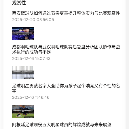
西安篮球队如何通过节奏变革提升整体实力与比赛观赏性
2025-12-20 03:56:05
成都羽毛球队与武汉羽毛球队赛后复盘分析团队协作与战
术执行的成功与不足
2025-12-16 15:07:43
足球明星男孩名字大全助你为孩子起个响亮又有个性的名
字
2025-12-16 11:46:46
阿根廷足球现役五大明星球员的辉煌成就与未来展望