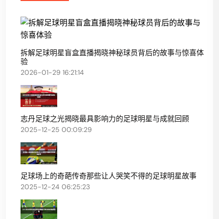
拆解足球明星盲盒直播揭晓神秘球员背后的故事与惊喜体
验
2026-01-29 16:21:14
志丹足球之光揭晓最具影响力的足球明星与成就回顾
2025-12-25 00:09:29
足球场上的奇葩传奇那些让人哭笑不得的足球明星故事
2025-12-24 06:25:23