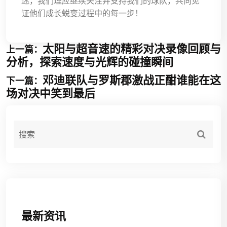
迷，我们理应继续关注并支持我们的球队，共同见
证他们成长蜕变过程中的每一步！
太阳与超音速的精彩对决录像回顾与
上一篇：
分析，探索速度与光辉的碰撞瞬间
邓迪联队与罗斯郡激战正酣谁能在这
下一篇：
场对决中笑到最后
最新资讯