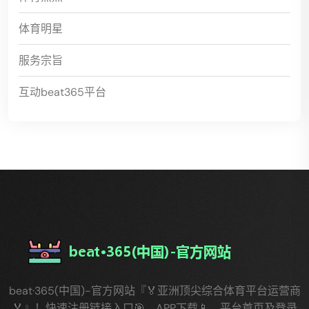
体育明星
服务宗旨
互动beat365平台
beat·365(中国)-官方网站『🏅亚洲顶尖综合体育平台运营商
🏅』！快速注册链接入口🎯、APP下载📱、平台首页及登录