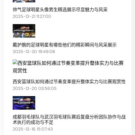
帅气足球明星头像男生精选展示尽显魅力与风采
2025-12-21 11:27:00
戴护腕的足球明星有哪些他们的精彩瞬间与风采展示
2025-12-20 19:49:08
西安篮球队如何通过节奏变革提升整体实力与比赛观赏性
2025-12-20 03:56:05
成都羽毛球队与武汉羽毛球队赛后复盘分析团队协作与战
术执行的成功与不足
2025-12-16 15:07:43