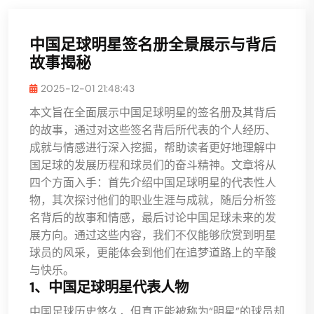
中国足球明星签名册全景展示与背后
故事揭秘
2025-12-01 21:48:43
本文旨在全面展示中国足球明星的签名册及其背后
的故事，通过对这些签名背后所代表的个人经历、
成就与情感进行深入挖掘，帮助读者更好地理解中
国足球的发展历程和球员们的奋斗精神。文章将从
四个方面入手：首先介绍中国足球明星的代表性人
物，其次探讨他们的职业生涯与成就，随后分析签
名背后的故事和情感，最后讨论中国足球未来的发
展方向。通过这些内容，我们不仅能够欣赏到明星
球员的风采，更能体会到他们在追梦道路上的辛酸
与快乐。
1、中国足球明星代表人物
中国足球历史悠久，但真正能被称为“明星”的球员却