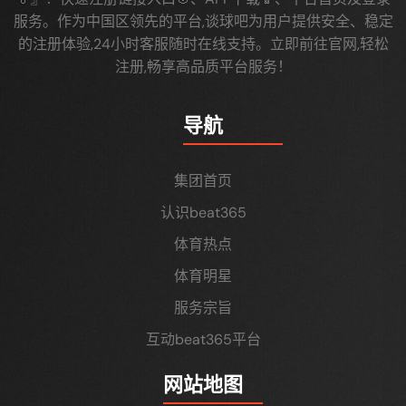
服务。作为中国区领先的平台,谈球吧为用户提供安全、稳定
的注册体验,24小时客服随时在线支持。立即前往官网,轻松
注册,畅享高品质平台服务！
导航
集团首页
认识beat365
体育热点
体育明星
服务宗旨
互动beat365平台
网站地图