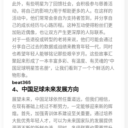
此外，有些明星为了回馈社会，会积极参与慈善活
动，将自己的影响力用于帮助更多的人。在这样的
活动中，他们常常会亲自为支持者签到，并分享自
己的成长经历与心路历程。这种互动使得粉丝们更
加贴近偶像，也让双方产生更深厚的人际联系。
对于一些退役或转型的老将来说，他们可能会通过
分享自己过去的数据或战绩来教育年轻一代，同时
也希望年轻人能够铭记那些艰辛岁月。这些故事汇
聚起来形成了一本丰富多彩、有温度、有灵魂的“中
国足球明星签名册”，让我们看到了一个个鲜活的人
物形象。
beat365
4、中国足球未来发展方向
展望未来，中国足球依然任重道远，但我们相信，
在现有基础上经过不断努力，一定能够迎来新的辉
煌。首先，加强青训体系建设至关重要。通过培养
大批优秀年轻人才，可以为未来国家队的发展提供
源源不断的新鲜血液。同时，各级联赛也需要提升