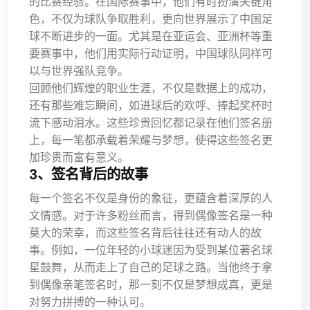
的比赛经验。在国际赛事中，他们有时扮演关键角
色，不仅为球队争取胜利，更向世界展示了中国足
球不断进步的一面。尤其是在亚运会、亚洲杯等重
要赛事中，他们用实际行动证明，中国球队同样可
以与世界强队竞争。
回顾他们辉煌的职业生涯，不仅是数据上的成功，
还有那些难忘瞬间，如进球后的欢呼、捧起奖杯时
流下感动泪水。这些珍贵回忆都记录在他们签名册
上，每一笔都承载着荣耀与梦想，使得这些签名更
加珍贵而富有意义。
3、签名背后的故事
每一个签名不仅是身份的象征，更蕴含着深厚的人
文情感。对于许多粉丝而言，得到偶像签名是一种
莫大的荣幸，而这些签名背后往往还有动人的故
事。例如，一位年轻的小球迷因为受到某位著名球
星鼓舞，从而走上了自己的足球之路。当他终于拿
到偶像亲笔签名时，那一刻不仅是梦想成真，更是
对努力拼搏的一种认可。