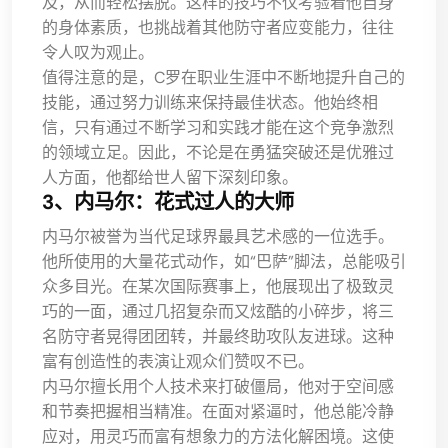
及，从而轻松摆脱。这样的技巧不仅考验着他自身
的身体素质，也挑战着其他防守者应变能力，往往
令人叹为观止。
值得注意的是，C罗在职业生涯中不断地提升自己的
技能，通过努力训练来保持最佳状态。他始终相
信，只有通过不断学习和实践才能在这个竞争激烈
的领域立足。因此，不论是在勇猛突破还是优雅过
人方面，他都给世人留下深刻印象。
3、内马尔：花式过人的大师
内马尔被誉为当代足球界最具艺术感的一位选手。
他所使用的大量花式动作，如“巴萨”脚法，总能吸引
众多目光。在某次国际赛事上，他展现出了极致灵
巧的一面，通过几招复杂而又炫酷的小碎步，将三
名防守者晃得团团转，并最终助攻队友进球。这种
富有创造性的表演让观众们赞叹不已。
内马尔擅长用个人技术来打破僵局，他对于空间感
和节奏把握相当精准。在面对紧逼时，他总能冷静
应对，用灵巧而富有想象力的方法化解困境。这使