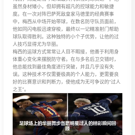
虽然身材矮小，但却拥有超凡的控球能力和敏捷
度。在一次对阵巴萨死敌皇家马德里的经典赛事
中，梅西从中场开始带球，在数名防守队员面前，
他如同闪电般迅速穿梭，最终以一记精准射门帮助
球队取得胜利。这种独特的小个子优势，让他的过
人技巧显得尤为华丽。
梅西的运球方式常常让人目不暇接，他善于利用身
体重心变化来摆脱防守者。在与多名后卫交错时，
他总能找到最佳角度进行突破，并且几乎没有失
误。这种技术不仅需要极高的个人能力，更需要良
好的比赛意识和判断力，使他成为无可争议的“过人
之王”。