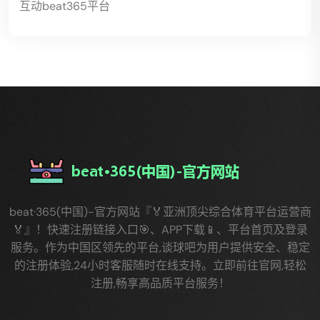
互动beat365平台
beat·365(中国)-官方网站『🏅亚洲顶尖综合体育平台运营商
🏅』！快速注册链接入口🎯、APP下载📱、平台首页及登录
服务。作为中国区领先的平台,谈球吧为用户提供安全、稳定
的注册体验,24小时客服随时在线支持。立即前往官网,轻松
注册,畅享高品质平台服务！