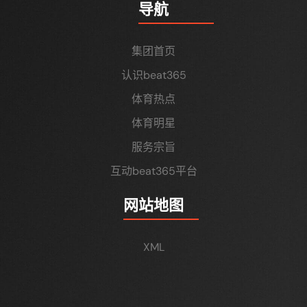
导航
集团首页
认识beat365
体育热点
体育明星
服务宗旨
互动beat365平台
网站地图
XML