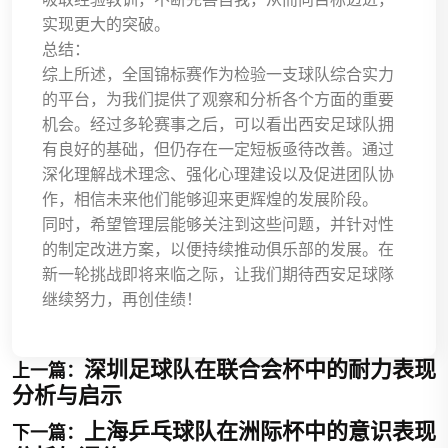
实现更大的突破。
总结：
综上所述，全国锦标赛作为检验一支球队综合实力
的平台，为我们提供了观察和分析各个方面的重要
机会。经过多轮赛事之后，可以看出西安足球队拥
有良好的基础，但仍存在一定短板亟待改善。通过
深化理解战术理念、强化心理建设以及促进团队协
作，相信未来他们能够迎来更辉煌的发展阶段。
同时，希望管理层能够关注到这些问题，并针对性
的制定改进方案，以便持续推动俱乐部的发展。在
新一轮挑战即将来临之际，让我们期待西安足球隊
继续努力，再创佳绩！
深圳足球队在联合会杯中的耐力表现
上一篇：
分析与启示
上海乒乓球队在洲际杯中的意识表现
下一篇：