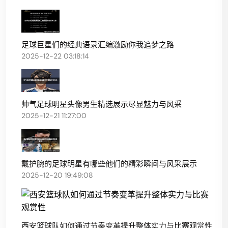
足球巨星们的经典语录汇编激励你我追梦之路
2025-12-22 03:18:14
帅气足球明星头像男生精选展示尽显魅力与风采
2025-12-21 11:27:00
戴护腕的足球明星有哪些他们的精彩瞬间与风采展示
2025-12-20 19:49:08
西安篮球队如何通过节奏变革提升整体实力与比赛观赏性