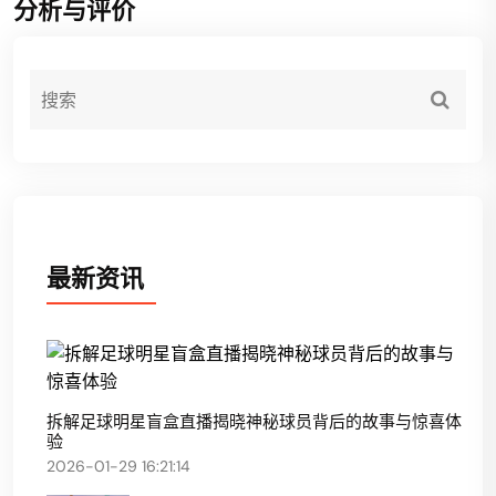
分析与评价
最新资讯
拆解足球明星盲盒直播揭晓神秘球员背后的故事与惊喜体
验
2026-01-29 16:21:14