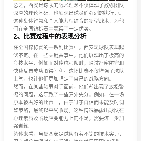
总之，西安足球队的战术理念不仅体现了教练团队
深厚的理论基础，也展现出球员们强烈的执行力。
这种集体智慧和个人能力相结合的新型战术，为他
们在全国锦标赛中赢得了一定优势。
2、比赛过程中的表现分析
在全国锦标赛的一系列比赛中，西安足球队表现起
伏不定。在一些关键赛事中，他们展现出了极高的
竞技水平，例如面对传统强队时，通过严密防守和
快速反击成功取得胜利。这场比赛不仅增强了球队
士气，也让他们更加坚定了自己的战略方向。
然而，在某些较弱对手面前，他们却出现了放松警
惕的问题，这导致了一些意外失分。例如，在一场
原本被看好的比赛中，由于过于自信而未能及时调
整策略，最终以平局收场。这种情况暴露出球队在
心理素质及临场应变能力上的不足，需要进一步加
强训练。
总体来看，虽然西安足球队有着不错的技术实力，