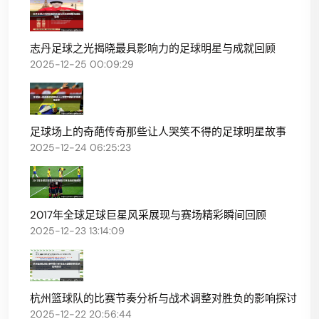
志丹足球之光揭晓最具影响力的足球明星与成就回顾
2025-12-25 00:09:29
足球场上的奇葩传奇那些让人哭笑不得的足球明星故事
2025-12-24 06:25:23
2017年全球足球巨星风采展现与赛场精彩瞬间回顾
2025-12-23 13:14:09
杭州篮球队的比赛节奏分析与战术调整对胜负的影响探讨
2025-12-22 20:56:44