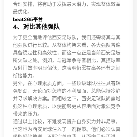
合理安排，将有助于发挥最大潜力，实现整体效益
最优化。
beat365平台
4、对比其他强队
为了更全面地评估西安足球队，我们还需将其与其
他强队进行比较。从整体构架来看，各大强队普遍
具备稳定性和高效性，而这一点正是当前西安足坛
所欠缺之处。例如，与冠军争夺者相比，其控球率
及射门效率明显偏低，这表明仍需提高各环节之间
衔接能力。
另外，在心理素质方面，一些顶级球队往往具有较
强韧劲，无论面对怎样的不利局面，总能保持冷静
并寻求解决方案。而相较之下，西安足球队尚需增
强这种心理素质，以便能够更从容地面对激烈竞争
带来的压力。
通过以上比较，不难发现提升自身实力并非易事，
但这也为西安足球注入了一剂鞭策。他们必须认真
吸取经验教训，不断完善自我，从而向目标迈进，