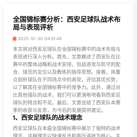
全国锦标赛分析：西安足球队战术布
局与表现评析
2025-10-30 04:10:48
本文将对西安足球队在全国锦标赛中的战术布局与
表现进行深入分析。首先，文章概述了西安队在比
赛中的整体战略和战术安排，包括进攻与防守的配
合、球员的定位以及教练的指导思想。接着，将重
点剖析球队在不同场次中的表现，评估其优劣势，
以了解其在全国锦标赛中的竞争力。此外，通过对
比其他强队的战术，我们可以更清晰地看到西安足
球队的特点和不足。最后，文章总结了西安队本赛
季的收获与反思，为今后的发展提供建议。
1、西安足球队的战术理念
西安足球队在本届全国锦标赛中展示了独特的战术
理念，这种理念以快速反击和高压逼抢为核心。主