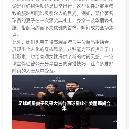
论是在红毯活动还是日常出行，这些女性总能用精
致的服装和配饰吸引众人的目光。例如，某位著名
球员的妻子在一次颁奖典礼上，身穿一袭华丽晚礼
服，搭配简约而不失优雅的首饰，瞬间成为全场焦
点。
此外，她们也善于将高端品牌与平价单品相结合，
展现出个人化的穿衣风格。这种能力不仅提升了自
我形象，也给普通女性提供了新的时尚灵感。一位
球星伴侣曾公开分享自己的穿搭技巧，让许多爱好
时尚的人士从中受益。