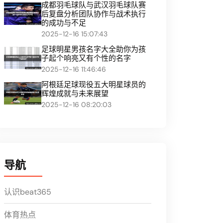
成都羽毛球队与武汉羽毛球队赛
后复盘分析团队协作与战术执行
的成功与不足
2025-12-16 15:07:43
足球明星男孩名字大全助你为孩
子起个响亮又有个性的名字
2025-12-16 11:46:46
阿根廷足球现役五大明星球员的
辉煌成就与未来展望
2025-12-16 08:20:03
导航
认识beat365
体育热点