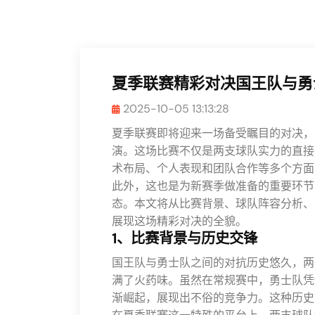
夏季联赛精彩对决国王队与勇
2025-10-05 13:13:28
夏季联赛即将迎来一场备受瞩目的对决，
演。这场比赛不仅是两支球队实力的直接
术布局、个人表现和团队合作等多个方面
此外，这也是为新赛季做准备的重要环节
态。本文将从比赛背景、球队阵容分析、
展现这场精彩对决的全貌。
1、比赛背景与历史交锋
国王队与勇士队之间的对抗历史悠久，两
满了火药味。虽然在常规赛中，勇士队凭
渐崛起，展现出不俗的竞争力。这种历史