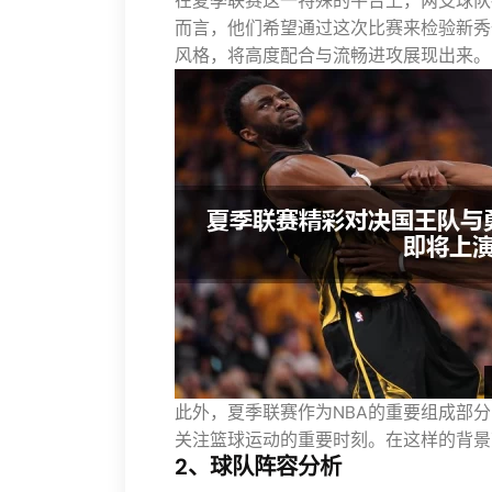
在夏季联赛这一特殊的平台上，两支球队
而言，他们希望通过这次比赛来检验新秀
风格，将高度配合与流畅进攻展现出来。
此外，夏季联赛作为NBA的重要组成部
关注篮球运动的重要时刻。在这样的背景
2、球队阵容分析