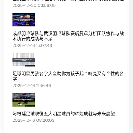
2025-12-20 03:56:05
成都羽毛球队与武汉羽毛球队赛后复盘分析团队协作与战
术执行的成功与不足
2025-12-16 15:07:43
足球明星男孩名字大全助你为孩子起个响亮又有个性的名
字
2025-12-16 11:46:46
阿根廷足球现役五大明星球员的辉煌成就与未来展望
2025-12-16 08:20:03