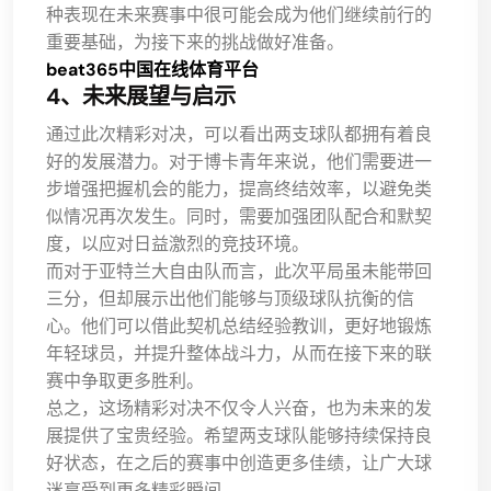
种表现在未来赛事中很可能会成为他们继续前行的
重要基础，为接下来的挑战做好准备。
beat365中国在线体育平台
4、未来展望与启示
通过此次精彩对决，可以看出两支球队都拥有着良
好的发展潜力。对于博卡青年来说，他们需要进一
步增强把握机会的能力，提高终结效率，以避免类
似情况再次发生。同时，需要加强团队配合和默契
度，以应对日益激烈的竞技环境。
而对于亚特兰大自由队而言，此次平局虽未能带回
三分，但却展示出他们能够与顶级球队抗衡的信
心。他们可以借此契机总结经验教训，更好地锻炼
年轻球员，并提升整体战斗力，从而在接下来的联
赛中争取更多胜利。
总之，这场精彩对决不仅令人兴奋，也为未来的发
展提供了宝贵经验。希望两支球队能够持续保持良
好状态，在之后的赛事中创造更多佳绩，让广大球
迷享受到更多精彩瞬间。