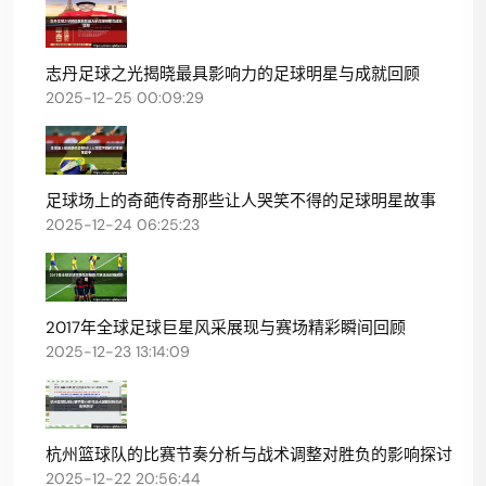
志丹足球之光揭晓最具影响力的足球明星与成就回顾
2025-12-25 00:09:29
足球场上的奇葩传奇那些让人哭笑不得的足球明星故事
2025-12-24 06:25:23
2017年全球足球巨星风采展现与赛场精彩瞬间回顾
2025-12-23 13:14:09
杭州篮球队的比赛节奏分析与战术调整对胜负的影响探讨
2025-12-22 20:56:44